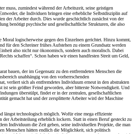
ter muss, zumindest während der Arbeitszeit, seine geistigen
ntweder, die Individuen bringen eine erhebliche Selbstdisziplin auf
llen der Arbeiter durch. Dies wurde geschichtlich zunächst von der
g benötigt psychische und gesellschaftliche Strukturen, die also
iese Moral logischerweise gegen den Einzelnen gerichtet. Hinzu kommt,
rend für den Schreiner frühes Aufstehen zu einem Grundsatz werden
e Einheit also nicht nur ökonomisch, sondern auch moralisch. Dabei
Rechts schaffen“. Schon haben wir einen handfesten Streit um Geld,
Apparat bauen, der im Gegensatz zu den entfremdeten Menschen die
ebensbereich unabhängig von den vorherrschenden
, verliert sich als entfremdetes Individuum erneut in den abstrakten
bst ist sein größter Feind geworden, aber bitterste Notwendigkeit. Und
dungen überstülpt, findet er in der zentralen, gesellschaftlichen
ität gemacht hat und der zersplitterte Arbeiter wird der Maschine
ind längst technologisch möglich. Wofür eine mega effiziente
er Arbeitsteilung erheblich lockern. Statt in einen Beruf gesteckt zu
m Individuum die Zeit geben, seine individuellen Projekte, die man
n Menschen hätten endlich die Möglichkeit, sich politisch