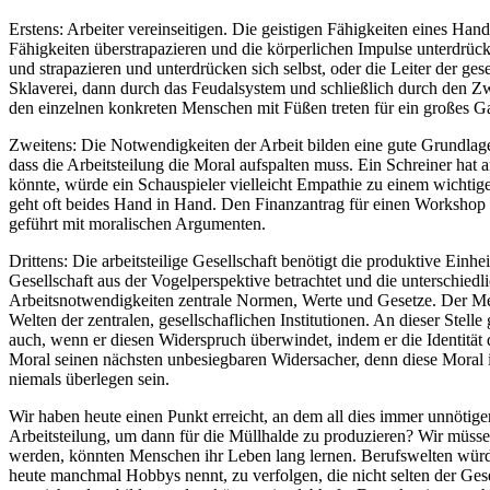
Erstens: Arbeiter vereinseitigen. Die geistigen Fähigkeiten eines Ha
Fähigkeiten überstrapazieren und die körperlichen Impulse unterdrück
und strapazieren und unterdrücken sich selbst, oder die Leiter der ge
Sklaverei, dann durch das Feudalsystem und schließlich durch den Zw
den einzelnen konkreten Menschen mit Füßen treten für ein großes Ga
Zweitens: Die Notwendigkeiten der Arbeit bilden eine gute Grundlage 
dass die Arbeitsteilung die Moral aufspalten muss. Ein Schreiner ha
könnte, würde ein Schauspieler vielleicht Empathie zu einem wichtigen
geht oft beides Hand in Hand. Den Finanzantrag für einen Workshop 
geführt mit moralischen Argumenten.
Drittens: Die arbeitsteilige Gesellschaft benötigt die produktive Ei
Gesellschaft aus der Vogelperspektive betrachtet und die unterschied
Arbeitsnotwendigkeiten zentrale Normen, Werte und Gesetze. Der Mensch
Welten der zentralen, gesellschaflichen Institutionen. An dieser Stell
auch, wenn er diesen Widerspruch überwindet, indem er die Identität d
Moral seinen nächsten unbesiegbaren Widersacher, denn diese Moral ist
niemals überlegen sein.
Wir haben heute einen Punkt erreicht, an dem all dies immer unnötiger
Arbeitsteilung, um dann für die Müllhalde zu produzieren? Wir müssen
werden, könnten Menschen ihr Leben lang lernen. Berufswelten würde
heute manchmal Hobbys nennt, zu verfolgen, die nicht selten der Ges