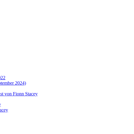
Wir verändern die Welt in Offenburg und Umgebung!
022
ptember 2024)
st von Fionn Stacey
y
tacey