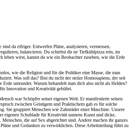
e sind da eifriger. Entwerfen Pläne, analysieren, vermessen,
gulieren, balancieren. Du schiebst dir ne Tiefkühlpizza rein, im
ch leben wirst, kannst du wie ein Beobachter zusehen, wie die Erde
nlos, wie die Religion und für die Politiker eine Masse, die man
ziert. Was soll das? Bist du nicht der stolze Homosapiens, der seit
die Erde umrundet. Warum behandelt man dich also nicht als Helden?
für Innovation und Kreativität gebührt.
Mensch war Schöpfer seiner eigenen Welt. Er manifestierte seinen
erspruch zwischen Geistigem und Praktischem gab es für solche
lung. Sie gruppiert Menschen wie Zahnräder einer Maschine. Unsere
ner eigenen Schublade für Kreativität namens Kunst und dicke,
d. Menschen, die auf Sex abgerichtet sind. Andere machen ihr ganzes
Pläne und Gedanken zu verwirklichen. Diese Arbeitsteilung führt zu