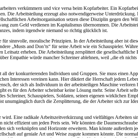
ndarbeiters verkümmern und vice versa beim Kopfarbeiter. Ein Kopfarbei
en. Die Arbeitsteilung erzeugt also notwendigerweise Unterdrückung. E
sellschaftlichen Arbeitsorganisation setzen diese Disziplin gegen den Wi
ang zum Geld verdienen im Kapitalismus übernommen. Die Arbeitsteilun
nzes, indem irgendwie niemand so richtig glücklich ist.
für sinnvolle, moralische Prinzipien. In der Arbeitsteilung aber ist d
t andere „Musts and Don’ts“ für seine Arbeit wie ein Schauspieler. Wäh
 Leitsatz erheben. Die Arbeitsteilung zersplittert die gesellschaftlich
über Empathie würde mancher Schreiner ablehnen, weil „die eh nichts 
nheit all der konkurrierenden Individuen und Gruppen. Sie muss einen 
lichen Interessen vereinen kann. Hier diktiert die Herrschaft jedem L
, der sich als Individuum in der arbeitsteiligen Maschine verloren hat
e gibt es für den Arbeiter scheinbar keine Lösung mehr. Seine Arbeit sel
es Schreiner, Schauspielers, Soldaten, seinen eigenen wirklichen Empfin
 unumgänglich durch die Zersplitterung, die der Arbeiter sich zur Ident
 wird. Eine radikale Arbeitszeitverkürzung und vielfältiges Arbeiten s
 nicht effizient um jeden Preis sein. Wir könnten die Daumenschrauben d
n sich verknüpfen und Horizonte erweitern. Man könnte außerdem jede
ellschaft auf geniale Art und Weise zugute kommen könnte. Die normale