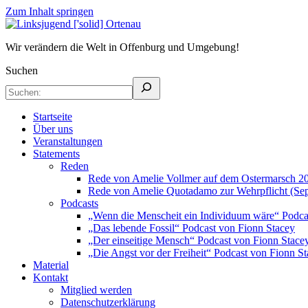
Zum Inhalt springen
Linksjugend
Wir verändern die Welt in Offenburg und Umgebung!
['solid]
Suchen
Ortenau
Startseite
Über uns
Veranstaltungen
Statements
Reden
Rede von Amelie Vollmer auf dem Ostermarsch 2
Rede von Amelie Quotadamo zur Wehrpflicht (Se
Podcasts
„Wenn die Menscheit ein Individuum wäre“ Podca
„Das lebende Fossil“ Podcast von Fionn Stacey
„Der einseitige Mensch“ Podcast von Fionn Stace
„Die Angst vor der Freiheit“ Podcast von Fionn S
Material
Kontakt
Mitglied werden
Datenschutzerklärung