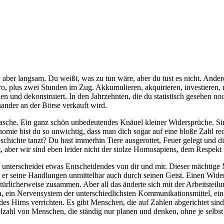
, aber langsam. Du weißt, was zu tun wäre, aber du tust es nicht. Ander
, plus zwei Stunden im Zug. Akkumulieren, akquirieren, investieren, re
en und dekonstruiert. In den Jahrzehnten, die du statistisch gesehen no
ander an der Börse verkauft wird.
 Tasche. Ein ganz schön unbedeutendes Knäuel kleiner Widersprüche. Sin
mie bist du so unwichtig, dass man dich sogar auf eine bloße Zahl redu
chichte tanzt? Du hast immerhin Tiere ausgerottet, Feuer gelegt und 
, aber wir sind eben leider nicht der stolze Homosapiens, dem Respekt 
 unterscheidet etwas Entscheidendes von dir und mir. Dieser mächtige 
e er seine Handlungen unmittelbar auch durch seinen Geist. Einen Wid
türlicherweise zusammen. Aber all das änderte sich mit der Arbeitstei
len, ein Nervensystem der unterschiedlichsten Kommunikationsmittel, ei
es Hirns verrichten. Es gibt Menschen, die auf Zahlen abgerichtet sin
zahl von Menschen, die ständig nur planen und denken, ohne je selbst 