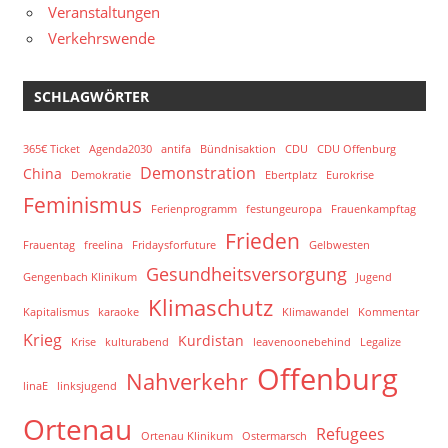
Veranstaltungen
Verkehrswende
SCHLAGWÖRTER
365€ Ticket
Agenda2030
antifa
Bündnisaktion
CDU
CDU Offenburg
Demonstration
China
Demokratie
Ebertplatz
Eurokrise
Feminismus
Ferienprogramm
festungeuropa
Frauenkampftag
Frieden
Frauentag
freelina
Fridaysforfuture
Gelbwesten
Gesundheitsversorgung
Gengenbach Klinikum
Jugend
Klimaschutz
Kapitalismus
karaoke
Klimawandel
Kommentar
Krieg
Kurdistan
Krise
kulturabend
leavenoonebehind
Legalize
Offenburg
Nahverkehr
linaE
linksjugend
Ortenau
Refugees
Ortenau Klinikum
Ostermarsch