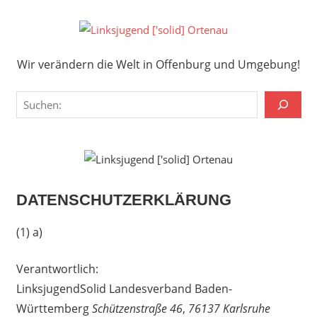
Zum
Inhalt
Links
springen
Wir verändern die Welt in Offenburg und Umgebung!
['solid
Wir verändern die Welt in Offenburg und Umgebung!
Orten
Suchen
DATENSCHUTZERKLÄRUNG
(1) a)
Verantwortlich:
LinksjugendSolid Landesverband Baden-
Württemberg
Schützenstraße 46
,
76137 Karlsruhe