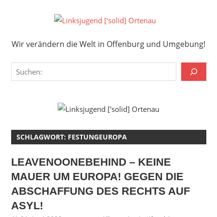
Zum
Inhalt
Links
springen
Wir verändern die Welt in Offenburg und Umgebung!
['solid
Wir verändern die Welt in Offenburg und Umgebung!
Orten
Suchen
SCHLAGWORT:
FESTUNGEUROPA
LEAVENOONEBEHIND – KEINE
MAUER UM EUROPA! GEGEN DIE
ABSCHAFFUNG DES RECHTS AUF
ASYL!