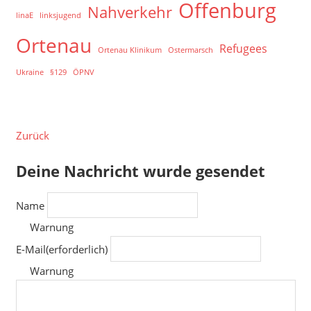
Offenburg
Nahverkehr
linaE
linksjugend
Ortenau
Refugees
Ortenau Klinikum
Ostermarsch
Ukraine
§129
ÖPNV
Zurück
Deine Nachricht wurde gesendet
Name
Warnung
E-Mail
(erforderlich)
Warnung