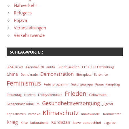
Nahverkehr
Refugees
Rojava
Veranstaltungen
Verkehrswende
SCHLAGWÖRTER
365€ Ticket
Agenda2030
antifa
Bündnisaktion
CDU
CDU Offenburg
Demonstration
China
Demokratie
Ebertplatz
Eurokrise
Feminismus
Ferienprogramm
festungeuropa
Frauenkampftag
Frieden
Frauentag
freelina
Fridaysforfuture
Gelbwesten
Gesundheitsversorgung
Gengenbach Klinikum
Jugend
Klimaschutz
Kapitalismus
karaoke
Klimawandel
Kommentar
Krieg
Kurdistan
Krise
kulturabend
leavenoonebehind
Legalize