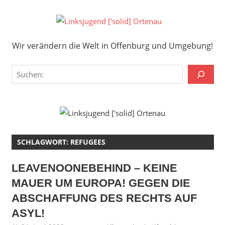
Zum
Inhalt
Links
springen
Wir verändern die Welt in Offenburg und Umgebung!
['solid
Wir verändern die Welt in Offenburg und Umgebung!
Orten
Suchen
SCHLAGWORT:
REFUGEES
LEAVENOONEBEHIND – KEINE
MAUER UM EUROPA! GEGEN DIE
ABSCHAFFUNG DES RECHTS AUF
ASYL!