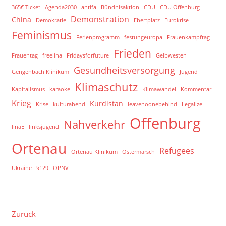
365€ Ticket
Agenda2030
antifa
Bündnisaktion
CDU
CDU Offenburg
Demonstration
China
Demokratie
Ebertplatz
Eurokrise
Feminismus
Ferienprogramm
festungeuropa
Frauenkampftag
Frieden
Frauentag
freelina
Fridaysforfuture
Gelbwesten
Gesundheitsversorgung
Gengenbach Klinikum
Jugend
Klimaschutz
Kapitalismus
karaoke
Klimawandel
Kommentar
Krieg
Kurdistan
Krise
kulturabend
leavenoonebehind
Legalize
Offenburg
Nahverkehr
linaE
linksjugend
Ortenau
Refugees
Ortenau Klinikum
Ostermarsch
Ukraine
§129
ÖPNV
Zurück