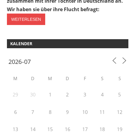
zusammen mit ihrer Tochter in Deutschland an.
Wir haben sie über ihre Flucht befragt:
WEITERLESEN
KALENDER
M
D
M
D
F
S
S
29
30
1
2
3
4
5
6
7
8
9
10
11
12
13
14
15
16
17
18
19