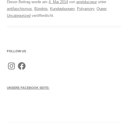
Dieser Beitrag wurde am
4. Mai 2014
von
arretducoeur
unter
antifaschismus
,
Bündnis
,
Kundgebungen
,
Polyamory
,
Queer
,
Uncategorized
veröffentlicht.
FOLLOW US
Instagram
Facebook
UNSERE FACEBOOK SEITE: