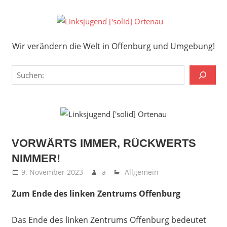
Zum
Inhalt
Links
springen
Wir verändern die Welt in Offenburg und Umgebung!
['solid
Wir verändern die Welt in Offenburg und Umgebung!
Orten
Suchen
VORWÄRTS IMMER, RÜCKWERTS
NIMMER!
9. November 2023
a
Allgemein
Zum Ende des linken Zentrums Offenburg
Das Ende des linken Zentrums Offenburg bedeutet