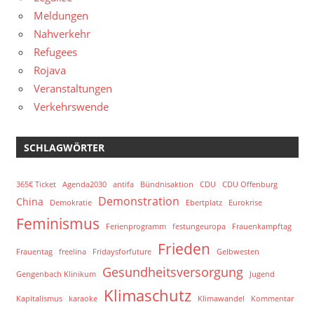
Meldungen
Nahverkehr
Refugees
Rojava
Veranstaltungen
Verkehrswende
SCHLAGWÖRTER
365€ Ticket
Agenda2030
antifa
Bündnisaktion
CDU
CDU Offenburg
Demonstration
China
Demokratie
Ebertplatz
Eurokrise
Feminismus
Ferienprogramm
festungeuropa
Frauenkampftag
Frieden
Frauentag
freelina
Fridaysforfuture
Gelbwesten
Gesundheitsversorgung
Gengenbach Klinikum
Jugend
Klimaschutz
Kapitalismus
karaoke
Klimawandel
Kommentar