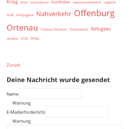
Krieg
Kurdistan
Krise
kulturabend
leavenoonebehind
Legalize
Offenburg
Nahverkehr
linaE
linksjugend
Ortenau
Refugees
Ortenau Klinikum
Ostermarsch
Ukraine
§129
ÖPNV
Zurück
Deine Nachricht wurde gesendet
Name
Warnung
E-Mail
(erforderlich)
Warnung