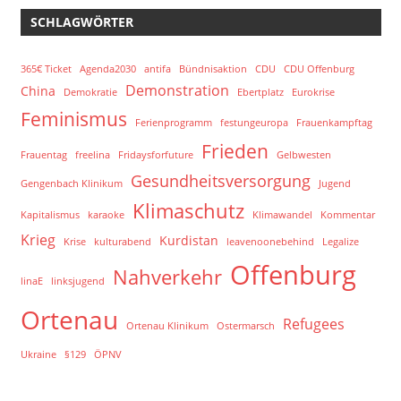
SCHLAGWÖRTER
365€ Ticket
Agenda2030
antifa
Bündnisaktion
CDU
CDU Offenburg
Demonstration
China
Demokratie
Ebertplatz
Eurokrise
Feminismus
Ferienprogramm
festungeuropa
Frauenkampftag
Frieden
Frauentag
freelina
Fridaysforfuture
Gelbwesten
Gesundheitsversorgung
Gengenbach Klinikum
Jugend
Klimaschutz
Kapitalismus
karaoke
Klimawandel
Kommentar
Krieg
Kurdistan
Krise
kulturabend
leavenoonebehind
Legalize
Offenburg
Nahverkehr
linaE
linksjugend
Ortenau
Refugees
Ortenau Klinikum
Ostermarsch
Ukraine
§129
ÖPNV