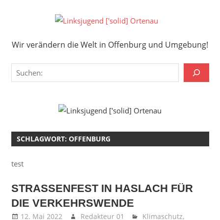
Zum
Inhalt
Links
springen
Wir verändern die Welt in Offenburg und Umgebung!
['solid
Wir verändern die Welt in Offenburg und Umgebung!
Orten
Suchen
SCHLAGWORT:
OFFENBURG
test
STRASSENFEST IN HASLACH FÜR D
IE VERKEHRSWENDE
12. Mai 2022
Redakteur 01
Klimaschutz
,