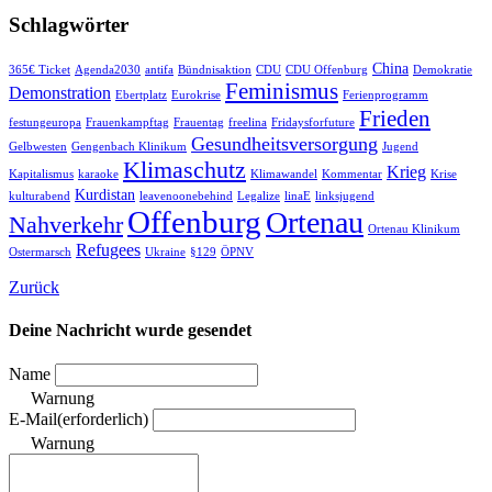
Schlagwörter
China
365€ Ticket
Agenda2030
antifa
Bündnisaktion
CDU
CDU Offenburg
Demokratie
Feminismus
Demonstration
Ebertplatz
Eurokrise
Ferienprogramm
Frieden
festungeuropa
Frauenkampftag
Frauentag
freelina
Fridaysforfuture
Gesundheitsversorgung
Gelbwesten
Gengenbach Klinikum
Jugend
Klimaschutz
Krieg
Kapitalismus
karaoke
Klimawandel
Kommentar
Krise
Kurdistan
kulturabend
leavenoonebehind
Legalize
linaE
linksjugend
Offenburg
Ortenau
Nahverkehr
Ortenau Klinikum
Refugees
Ostermarsch
Ukraine
§129
ÖPNV
Zurück
Deine Nachricht wurde gesendet
Name
Warnung
E-Mail
(erforderlich)
Warnung