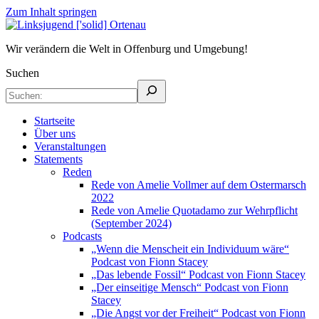
Zum Inhalt springen
Linksjugend
Wir verändern die Welt in Offenburg und Umgebung!
Wir verändern die Welt in Offenburg und Umgebung!
['solid]
Suchen
Ortenau
Startseite
Über uns
Veranstaltungen
Statements
Reden
Rede von Amelie Vollmer auf dem Ostermarsch
2022
Rede von Amelie Quotadamo zur Wehrpflicht
(September 2024)
Podcasts
„Wenn die Menscheit ein Individuum wäre“
Podcast von Fionn Stacey
„Das lebende Fossil“ Podcast von Fionn Stacey
„Der einseitige Mensch“ Podcast von Fionn
Stacey
„Die Angst vor der Freiheit“ Podcast von Fionn