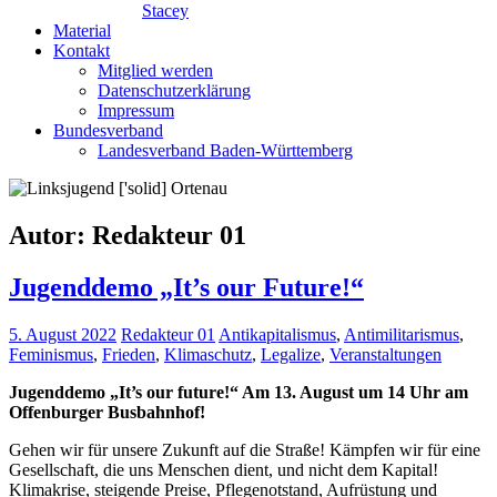
Stacey
Material
Kontakt
Mitglied werden
Datenschutzerklärung
Impressum
Bundesverband
Landesverband Baden-Württemberg
Autor:
Redakteur 01
Jugenddemo „It’s our Future!“
5. August 2022
Redakteur 01
Antikapitalismus
,
Antimilitarismus
,
Feminismus
,
Frieden
,
Klimaschutz
,
Legalize
,
Veranstaltungen
Jugenddemo „It’s our future!“ Am 13. August um 14 Uhr am
Offenburger Busbahnhof!
Gehen wir für unsere Zukunft auf die Straße! Kämpfen wir für eine
Gesellschaft, die uns Menschen dient, und nicht dem Kapital!
Klimakrise, steigende Preise, Pflegenotstand, Aufrüstung und