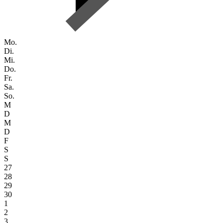
Mo.
Di.
Mi.
Do.
Fr.
Sa.
So.
M
D
M
D
F
S
S
27
28
29
30
1
2
3