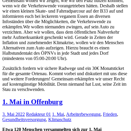
Gemeinsam wollen wir zeigen, wie wir den Platz nutzen könnten,
wenn wir die Verkehrswende vorangetrieben hätten. Deshalb stellen
wir einen kleinen Skate- und Fahrradparcour auf der B33 auf und
informieren euch bei leckerem veganem Essen an diversen
Infoständen über die Möglichkeiten, die Verkehrswende zu
erkämpfen.Wir wollen niemanden zwingen, auf sein Auto zu
verzichten. Aber wir wollen, dass dem öffentlichen Nahverkehr
mehr Aufmerksamkeit geschenkt wird. Gerade in Zeiten der
Inflation und zunehmender Klimakrise, wollen wir den Menschen
Alternativen zum Auto aufzeigen. Hierzu braucht es einen
Halbstundentakt des ÖPNVs in jede Stadt und jedes Dorf
(mindestens von 05:00-20:00 Uhr).
Zusätzlich fordern wir sichere Radwege und ein 30€ Monatsticket
für die gesamte Ortenau. Kommt vorbei und diskutiert mit uns diese
und weitere Forderungen! Gemeinsam erkämpfen wir unser Recht
auf kostengünstige Mobilität. Denn niemand hat Lust, seine Zeit im
Stau zu verschwenden.
1. Mai in Offenburg
3. Mai 2022
Redakteur 01
1. Mai
,
Arbeiterbewegung
,
Frieden
,
Gesundheitsversorgung
,
Klimaschutz
Etwa 120 Menschen versammelten sich zur 1. Mai