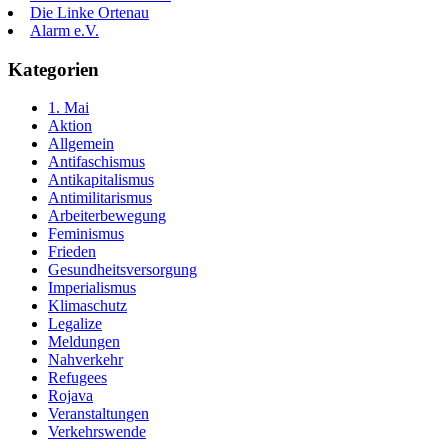
Die Linke Ortenau
Alarm e.V.
Kategorien
1. Mai
Aktion
Allgemein
Antifaschismus
Antikapitalismus
Antimilitarismus
Arbeiterbewegung
Feminismus
Frieden
Gesundheitsversorgung
Imperialismus
Klimaschutz
Legalize
Meldungen
Nahverkehr
Refugees
Rojava
Veranstaltungen
Verkehrswende